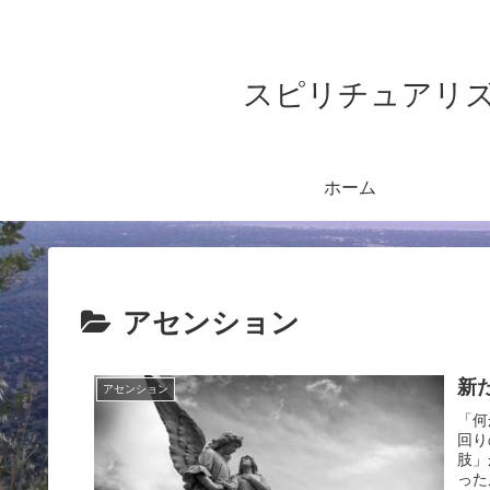
スピリチュアリズム&ヨガ
ホーム
アセンション
新
アセンション
「何
回り
肢」
った