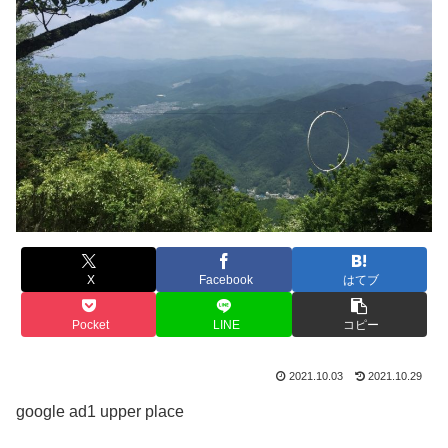
X
Facebook
はてブ
Pocket
LINE
コピー
2021.10.03
2021.10.29
google ad1 upper place