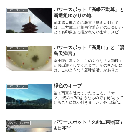
パワースポット「高幡不動尊」と
パワースポット
新選組ゆかりの地
司馬遼太郎さんの著書「燃えよ剣」で
は、土方歳三と和泉守兼定との出会いが
とても印象的に描かれています。スピリ
チャアル的な視点から考えると、兼定が
歳三のところに来たのはとても偶然とは
思えません。まさに、歳三は兼定に「選
パワースポット「高尾山」と「湯
パワースポット
ばれた」ということになると思います。
島天満宮」
薬王院に着くと、このような「天狗様」
がお出迎えしてくれます。その向かいに
は、このような「願叶輪潜」がありまし
て、くぐってお参りできるようになって
います。その翌日も皇居、靖国神社、平
将門の首塚など様々な場所を訪問。その
緑色のオーブ
パワースポット
中のひとつが「湯島天満宮」でした。こ
後で写真を眺めていたところ、「オー
こも光に満ちた場所・・気持ちがすーっ
ブ」(光の玉?のようなものです)が写って
とクリアになるように感じます。
いることに気が付きました。色は緑色で
す。ところで、緑のオーブ・・もちろん
悪い意味はないそうです。自然と深い関
わりのある場所、という意味があるみた
いです。また、緑色のオーブはどうやら
パワースポット「久能山東照宮」
ありがとう♡静岡
「珍しい」「奇跡」とも言われているら
&日本平
しく、「幸運が訪れる」