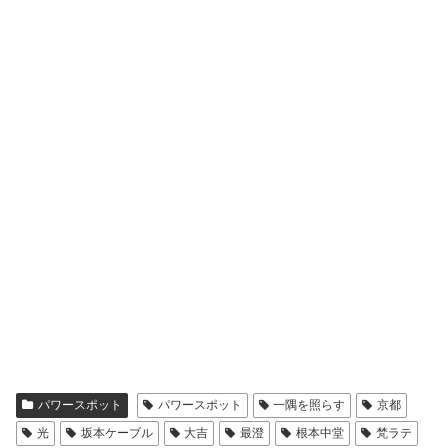
パワースポット
パワースポット
一隅を照らす
京都
光
坂本ケーブル
大吉
最澄
根本中堂
梵ラテ