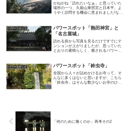
かねがね「訪れたいなぁ」と思っていた
場所の一つ、久能山東照宮と日本平。よ
うやく訪問する機会に恵まれました!な
ぜ、この二つの場所が「セット」のよう
に扱われているのかというと、ひとえに
「交通の事情」によります(^^;)日本平は
パワースポット「熱田神宮」と
パワースポット
その景色の美しさ・...
「名古屋城」
訪れる前から写真を見るだけですでにテ
ンションが上がりましたが、思っていた
とおりの素晴らしく、癒されるパワース
ポットでした。参道の雰囲気は「明治神
宮っぽい」感じ・・ある意味当たり前か
(^^;)素晴らしい神木も人々をやさしく迎
パワースポット「鈴虫寺」
パワースポット
え入れてくれます。「お清水」では、石
全国から人々が詰めかけるお寺って、そ
に水を三回かけると願いが叶う、という
んなに多くはないと思いますが、こちら
言い伝えがあります。
「鈴虫寺」はそんな数少ないお寺のひと
つです。パンデミック前から、ずーっと
「行きたい!!」と思っていた「鈴虫寺」。
ようやく訪れる機会がやってきました(涙)
鈴虫寺とは「鈴虫...
「何のために働くのか」再考その2