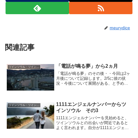
meurydice
関連記事
「電話が鳴る夢」から2ヵ月
ツインソウル・ツインフレーム
「電話が鳴る夢」のその後・・今回は2ヶ
月後について記録します。2/5に彼の状
況・今後について展開がある、と予め連
絡を受けていました。そしてその2/5過ぎ
に「６月末までは現状維持で動くことに
なった」「その翌月7月から休業、その後
について考える...
1111エンジェルナンバーからツ
ツインソウル・ツインフレーム
インソウル その3
1111エンジェルナンバーを見始めると、
ツインソウルとの出会いが間近であると
よく言われます。自分が1111エンジェル
ナンバーを見始めた時期と、ツインソウ
ルと出会うまでの期間はどのくらいだっ