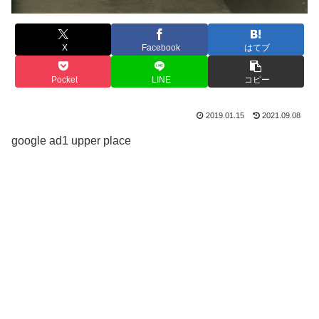
X
Facebook
はてブ
Pocket
LINE
コピー
2019.01.15
2021.09.08
google ad1 upper place