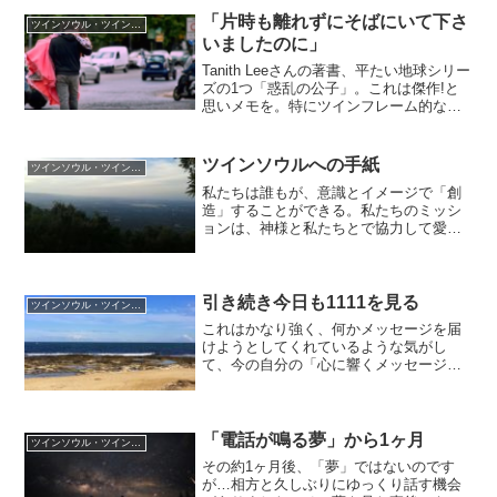
たのか。その間に何が起こったのか、何
「片時も離れずにそばにいて下さ
ツインソウル・ツインフレーム
を考えていたのか、などをまとめていき
いましたのに」
ます。
Tanith Leeさんの著書、平たい地球シリー
ズの1つ「惑乱の公子」。これは傑作!と
思いメモを。特にツインフレーム的な観
点から・・ドゥニゼルという人間の女性
とアズュラーンとの愛が描かれ、2人の愛
は決して「一時的な戯れ」ではありませ
ツインソウルへの手紙
ツインソウル・ツインフレーム
ん。一生涯で1人、高次元も含めてまさに
私たちは誰もが、意識とイメージで「創
ツインフレーム。唯一無二(お互いに)と言
造」することができる。私たちのミッシ
っても過言
ョンは、神様と私たちとで協力して愛を
創造すること、そして世界に愛を広げる
こと。
引き続き今日も1111を見る
ツインソウル・ツインフレーム
これはかなり強く、何かメッセージを届
けようとしてくれているような気がし
て、今の自分の「心に響くメッセージ」
を探してみました。1 体の内側に意識を
向ける。瞑想が最適。ツインフレームの
ハイヤーセルフを自分の中にみつける。2
これからの1-2週間は、宇宙やツインのハ
「電話が鳴る夢」から1ヶ月
ツインソウル・ツインフレーム
イヤーセルフからのメッセージを受け取
その約1ヶ月後、「夢」ではないのです
れるように意識を向ける。
が…相方と久しぶりにゆっくり話す機会