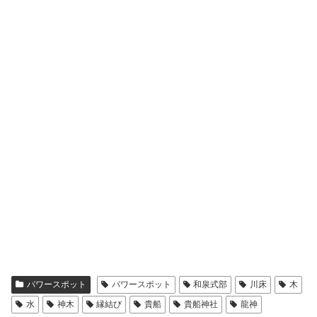
パワースポット
パワースポット
和泉式部
川床
木
水
神木
縁結び
貴船
貴船神社
龍神