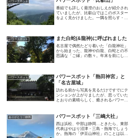
パワースポット「比叡山」
パワースポット
番組でも詳しく最澄のおしえが紹介され
ていましたが、比叡山ではこのポスター
をよく見かけました。一隅を照らす・・
これぞまさにスピリチュアル!! ではない
でしょうか。「周囲を光で照らす」スタ
ーシードの役割そのもの。宗教・宗派を
問わず、本質的なことは一つであること
また白蛇(&龍神)に呼ばれました
パワースポット
を、改めて実感しました。
名古屋で偶然たどり着いた「白龍神社」
から始まった、龍神や白龍、白蛇との不
思議な「ご縁」の数々。年末を前にして
先日、今度は「白蛇」に呼ばれました。
こちらの神社、弁財天様とのつながりも
深いとのことなのですが、それを聞いて
「あっ」と思い出したことがあります。
パワースポット「熱田神宮」と
パワースポット
以前、比叡山でひいたおみくじ(大吉♡)
「名古屋城」
に、「弁財天様を信じるとよい」
訪れる前から写真を見るだけですでにテ
ンションが上がりましたが、思っていた
とおりの素晴らしく、癒されるパワース
ポットでした。参道の雰囲気は「明治神
宮っぽい」感じ・・ある意味当たり前か
(^^;)素晴らしい神木も人々をやさしく迎
パワースポット「三嶋大社」
ありがとう♡静岡
え入れてくれます。「お清水」では、石
西は浜松、中部は静岡…ときたら、東部
に水を三回かけると願いが叶う、という
代表はやはり沼津・三島・熱海でしょう
言い伝えがあります。
か。熱海の「伊豆山神社」のことは以前