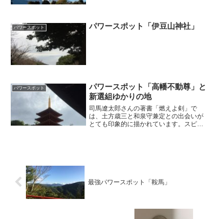
記事にしましたので、今回は三嶋大社と
その近辺情報のことを書きたいと思いま
す。いかにも「都市」という感じの「浜
松」や「静岡」と比べると...
パワースポット「伊豆山神社」
パワースポット
パワースポット「高幡不動尊」と
パワースポット
新選組ゆかりの地
司馬遼太郎さんの著書「燃えよ剣」で
は、土方歳三と和泉守兼定との出会いが
とても印象的に描かれています。スピリ
チャアル的な視点から考えると、兼定が
歳三のところに来たのはとても偶然とは
思えません。まさに、歳三は兼定に「選
ばれた」ということになると思います。
最強パワースポット「鞍馬」