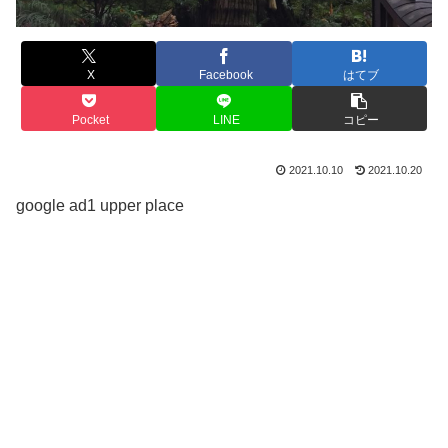
X
Facebook
はてブ
Pocket
LINE
コピー
2021.10.10
2021.10.20
google ad1 upper place