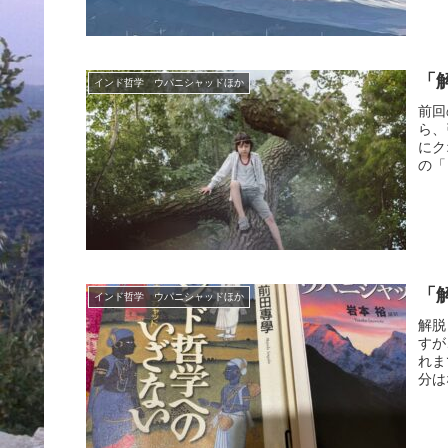
「
インド哲学 ウパニシャッドほか
前回
ら、
にク
の「
「
インド哲学 ウパニシャッドほか
解脱
すが
れま
分は