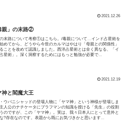
2021.12.26
毒親」の末路②
の末路について考察①はこちら。/毒親について…インド占星術を
始めてから、どうやら今世のカルマはやはり「母親との関係性」
ることを改めて認識しました。西洋占星術とは全く異なる、「イ
占星術」。深く洞察するためにはもっと勉強が必要で...
2021.12.19
マ神と閻魔大王
・ウパニシャッドの登場人物に「ヤマ神」という神様が登場しま
主人公のナチケータにブラフマンの知識を授ける「先生」の役割
うのですが、この「ヤマ神」。実は、我々日本人にとって意外と
な?存在なのです。表題から既にお気づきかと思います...