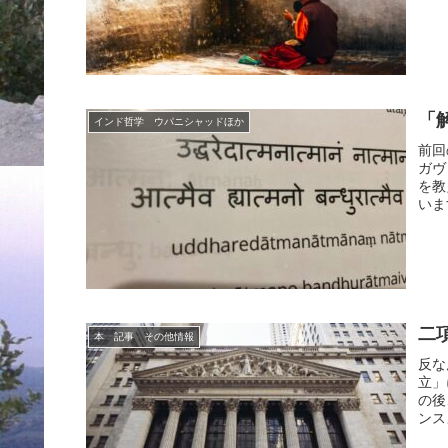
「
インド哲学 ウパニシャッドほか
前回
ガヴ
を教
いま
二
本 記事 その他情報
反な
立」
の後
ンス