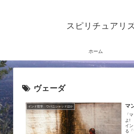
スピリチュアリズム&ヨガ
ホーム
ヴェーダ
マ
インド哲学 ウパニシャッドほか
「マ
よ!
イン
る「