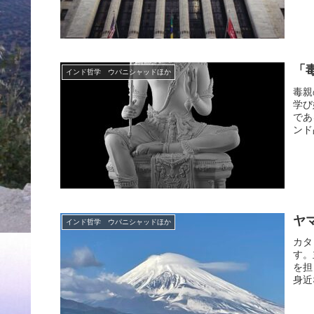
「
インド哲学 ウパニシャッドほか
毒親
学び
であ
ンド
ヤ
インド哲学 ウパニシャッドほか
カタ
す。
を担
身近