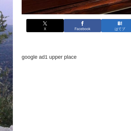
X
Facebook
はてブ
google ad1 upper place