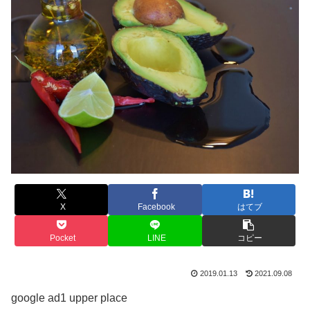
X
Facebook
はてブ
Pocket
LINE
コピー
2019.01.13
2021.09.08
google ad1 upper place