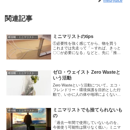
meurydice
関連記事
ミニマリストのtips
断捨離・ミニマリスト・ゼロウェイスト
①必要性を強く感じてから、物を買う
これまでは先走って「～すれば、きっと
〇〇が必要になる」などと、先に「推
測」して物を予め「買っておく」ことが
多かった気がします。今回はこれを止め
て、少し「不便な暮らし」(笑)を体験して
みることにしたのです。無ければ無い
ゼロ・ウェイスト Zero Wasteと
断捨離・ミニマリスト・ゼロウェイスト
で、何とかなることもあります。何か別
いう活動
のもので代用できることに気がつく
Zero Wasteという活動について。エコ・
フレンドリー・環境保護を目的とした行
動で、いかに人の体や地球によくない物
を使用しないで暮らしていくかを追求す
るもの。エコロジルカルな視点は、断捨
離やミニマリストの延長線にも位置付け
ミニマリストでも捨てられないも
断捨離・ミニマリスト・ゼロウェイスト
られますし、「お金を出来るだけ使わな
の
い生活」「自給自足を目指す」にもかな
り重なります。
「過去一年間で使用していないものを、
今後使う可能性は限りなく低い」ミニマ