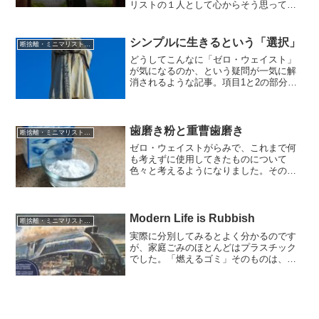
リストの１人として心からそう思ってい
るので、随時持ち物の中で「使っていな
いもの」は整理するようにしています。
そんな自分ですが、一年以上使用してい
シンプルに生きるという「選択」
断捨離・ミニマリスト・ゼロウェイスト
ないのに処分できないものが「ひとつだ
どうしてこんなに「ゼロ・ウェイスト」
け」あります。それは、スーツケース(笑)
が気になるのか、という疑問が一気に解
国内の移動でも使用する人は
消されるような記事。項目1と2の部分
は、アセンション・光に向かって進んで
いる人生って、こんな感じなんだろうな
ぁという気がします。「本当の自分と
は・人生で本当に大切なことは何か」を
歯磨き粉と重曹歯磨き
断捨離・ミニマリスト・ゼロウェイスト
思い出すために、まずは「今ここ」に意
ゼロ・ウェイストがらみで、これまで何
識を向ける、そして「瞑想」。
も考えずに使用してきたものについて
色々と考えるようになりました。そのう
ちの１つに「歯磨き粉」があります。初
めは「容器がプラスチック」なので、ご
みを減らす意味も兼ねて、自分で手作り
はできないものかなーという視点で調べ
Modern Life is Rubbish
断捨離・ミニマリスト・ゼロウェイスト
はじめました。この２つの成分「フッ
実際に分別してみるとよく分かるのです
素」「ラウリル硫酸ナトリウム」
が、家庭ごみのほとんどはプラスチック
でした。「燃えるゴミ」そのものは、プ
ラスチックを除くとほんのわずかしかあ
りません。この問題のプラスチックの処
理について、以下の理由により「リサイ
クルよりも焼却が望ましい」という結論
になっているようでした。