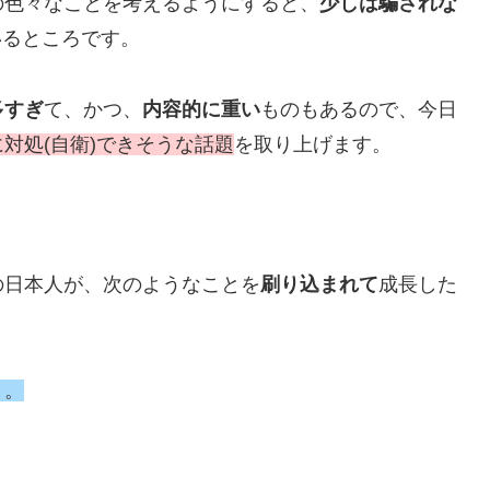
の色々なことを考えるようにすると、
少しは騙されな
いるところです。
多すぎ
て、かつ、
内容的に重い
ものもあるので、今日
対処(自衛
)
できそうな話題
を取り上げます。
の日本人が、次のようなことを
刷り込まれて
成長した
う。