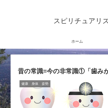
スピリチュアリズム&ヨガ
ホーム
昔の常識=今の非常識①「歯み
健康 身体 姿勢